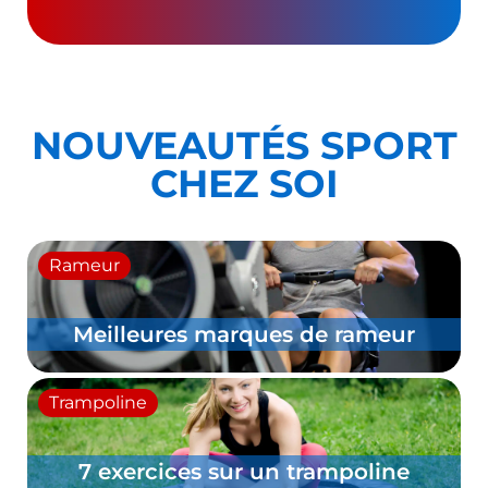
NOUVEAUTÉS SPORT
CHEZ SOI
Trampoline
Bienfaits du trampoline sur la santé
Équipements
Bandes élastiques ou haltères