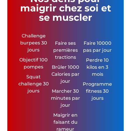
maigrir chez soi et
se muscler
Challenge
burpees 30
Faire ses
Faire 10000
jours
premières
pas par jour
tractions
Objectif 100
Perdre 10
pompes
Brûler 1000
kilos en 3
Calories par
mois
Squat
jour
challenge 30
Programme
jours
Marcher 30
fitness 30
minutes par
jours
jour
Maigrir en
faisant du
rameur