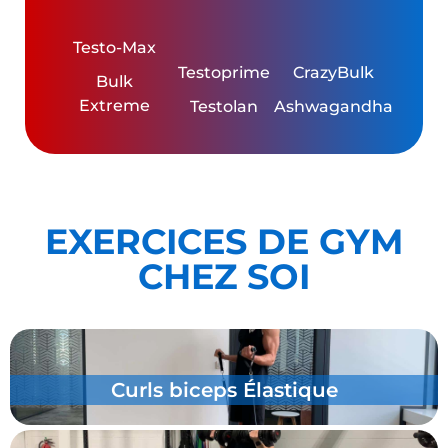
Testo-Max
Testoprime
CrazyBulk
Bulk
Extreme
Testolan
Ashwagandha
EXERCICES DE GYM
CHEZ SOI
Soulevé de terre Haltères