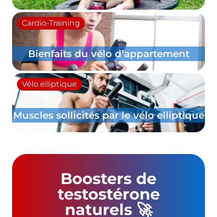
Nutrition sportive
Muscu sans protéine
Maigrir
que
Déficit calorique calcul gratuit
Boosters de
testostérone
naturels 🚀