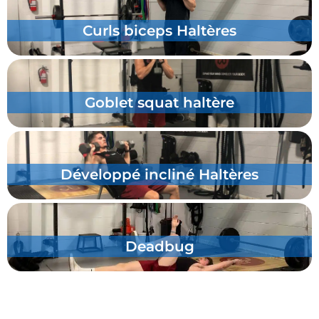
Pompes prise large
Bench Hops
Mountain climber rapide
Push Press Haltères