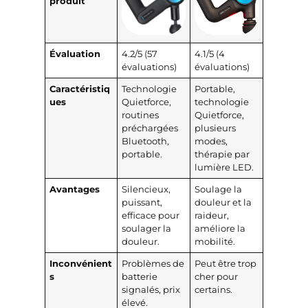
produit
Évaluation
4.2/5 (57
4.1/5 (4
évaluations)
évaluations)
Caractéristiq
Technologie
Portable,
ues
Quietforce,
technologie
routines
Quietforce,
préchargées
plusieurs
Bluetooth,
modes,
portable.
thérapie par
lumière LED.
Avantages
Silencieux,
Soulage la
puissant,
douleur et la
efficace pour
raideur,
soulager la
améliore la
douleur.
mobilité.
Inconvénient
Problèmes de
Peut être trop
s
batterie
cher pour
signalés, prix
certains.
élevé.