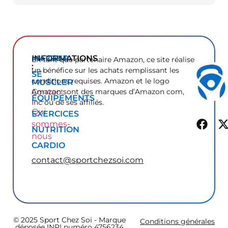
INFORMATIONS
MAIGRIR
En tant que partenaire Amazon, ce site réalise
:
un bénéfice sur les achats remplissant les
SE
conditions requises. Amazon et le logo
MUSCLER
Contact
Amazon sont des marques d’Amazon com,
ÉQUIPEMENTS
Inc ou de ses affiliés.
Qui
EXERCICES
sommes-
NUTRITION
nous
CARDIO
contact@sportchezsoi.com
© 2025 Sport Chez Soi - Marque
Conditions générales
déposée INPI numéro 4756234