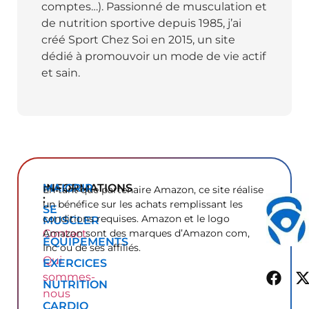
comptes…). Passionné de musculation et
de nutrition sportive depuis 1985, j’ai
créé Sport Chez Soi en 2015, un site
dédié à promouvoir un mode de vie actif
et sain.
INFORMATIONS
MAIGRIR
En tant que partenaire Amazon, ce site réalise
:
un bénéfice sur les achats remplissant les
SE
conditions requises. Amazon et le logo
MUSCLER
Contact
Amazon sont des marques d’Amazon com,
ÉQUIPEMENTS
Inc ou de ses affiliés.
Qui
EXERCICES
sommes-
NUTRITION
nous
CARDIO