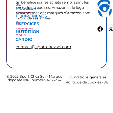
:
un bénéfice sur les achats remplissant les
SE
conditions requises. Amazon et le logo
MUSCLER
Contact
Amazon sont des marques d’Amazon com,
ÉQUIPEMENTS
Inc ou de ses affiliés.
Qui
EXERCICES
sommes-
NUTRITION
nous
CARDIO
contact@sportchezsoi.com
© 2025 Sport Chez Soi - Marque
Conditions générales
déposée INPI numéro 4756234
Politique de cookies (UE)