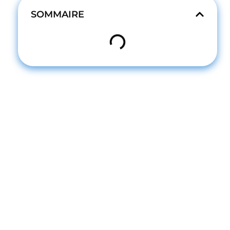
SOMMAIRE
10+ meilleurs exercices lombaires
Les muscles lombaires
Importance des exercices pour les lombaires
dans la routine sportive
L'impact de la musculation des lombaires sur
la performance globale
Les bénéfices sur la santé et la prévention des
blessures
Exemples de programmes pour muscler les
lombaires
Exercices au Poids du Corps
Exercices avec Haltères
Exercices avec Bandes Élastiques