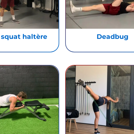
 squat haltère
Deadbug