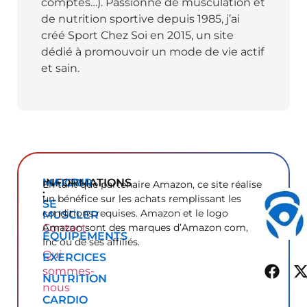
comptes…). Passionné de musculation et
de nutrition sportive depuis 1985, j’ai
créé Sport Chez Soi en 2015, un site
dédié à promouvoir un mode de vie actif
et sain.
INFORMATIONS
MAIGRIR
En tant que partenaire Amazon, ce site réalise
:
un bénéfice sur les achats remplissant les
SE
conditions requises. Amazon et le logo
MUSCLER
Contact
Amazon sont des marques d’Amazon com,
ÉQUIPEMENTS
Inc ou de ses affiliés.
Qui
EXERCICES
sommes-
NUTRITION
nous
CARDIO