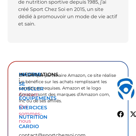
de nutrition sportive depuis 1985, j’ai
créé Sport Chez Soi en 2015, un site
dédié à promouvoir un mode de vie actif
et sain.
INFORMATIONS
MAIGRIR
En tant que partenaire Amazon, ce site réalise
:
un bénéfice sur les achats remplissant les
SE
conditions requises. Amazon et le logo
MUSCLER
Contact
Amazon sont des marques d’Amazon com,
ÉQUIPEMENTS
Inc ou de ses affiliés.
Qui
EXERCICES
sommes-
NUTRITION
nous
CARDIO
contact@sportchezsoi.com