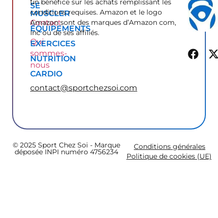
un bénéfice sur les achats remplissant les
SE
conditions requises. Amazon et le logo
MUSCLER
Contact
Amazon sont des marques d’Amazon com,
ÉQUIPEMENTS
Inc ou de ses affiliés.
Qui
EXERCICES
sommes-
NUTRITION
nous
CARDIO
contact@sportchezsoi.com
© 2025 Sport Chez Soi - Marque
Conditions générales
déposée INPI numéro 4756234
Politique de cookies (UE)