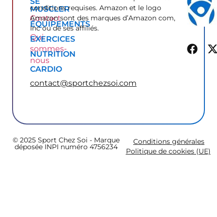
SE
conditions requises. Amazon et le logo
MUSCLER
Contact
Amazon sont des marques d’Amazon com,
ÉQUIPEMENTS
Inc ou de ses affiliés.
Qui
EXERCICES
sommes-
NUTRITION
nous
CARDIO
contact@sportchezsoi.com
© 2025 Sport Chez Soi - Marque
Conditions générales
déposée INPI numéro 4756234
Politique de cookies (UE)