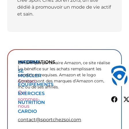
créé Sport Chez Soi en 2015, un site
dédié à promouvoir un mode de vie actif
et sain.
INFORMATIONS
MAIGRIR
En tant que partenaire Amazon, ce site réalise
:
un bénéfice sur les achats remplissant les
SE
conditions requises. Amazon et le logo
MUSCLER
Contact
Amazon sont des marques d’Amazon com,
ÉQUIPEMENTS
Inc ou de ses affiliés.
Qui
EXERCICES
sommes-
NUTRITION
nous
CARDIO
contact@sportchezsoi.com