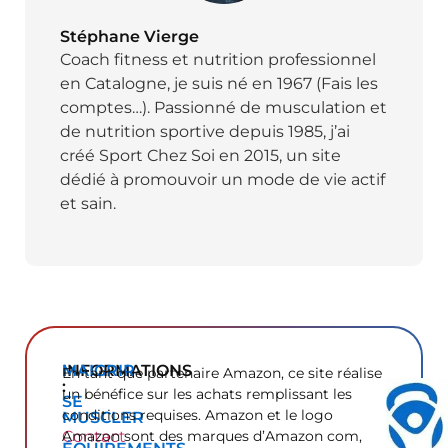
Stéphane Vierge
Coach fitness et nutrition professionnel
en Catalogne, je suis né en 1967 (Fais les
comptes…). Passionné de musculation et
de nutrition sportive depuis 1985, j’ai
créé Sport Chez Soi en 2015, un site
dédié à promouvoir un mode de vie actif
et sain.
INFORMATIONS
MAIGRIR
En tant que partenaire Amazon, ce site réalise
:
un bénéfice sur les achats remplissant les
SE
conditions requises. Amazon et le logo
MUSCLER
Contact
Amazon sont des marques d’Amazon com,