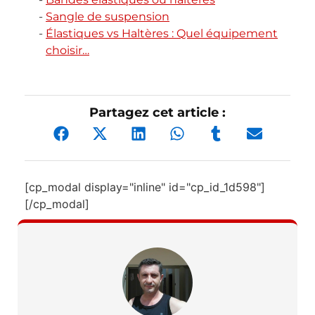
Sangle de suspension
Élastiques vs Haltères : Quel équipement
choisir…
Partagez cet article :
[cp_modal display="inline" id="cp_id_1d598"]
[/cp_modal]