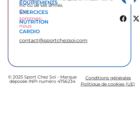
ÉQUIPEMENTS
Inc ou de ses affiliés.
Qui
EXERCICES
sommes-
NUTRITION
nous
CARDIO
contact@sportchezsoi.com
© 2025 Sport Chez Soi - Marque
Conditions générales
déposée INPI numéro 4756234
Politique de cookies (UE)