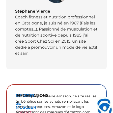
Stéphane Vierge
Coach fitness et nutrition professionnel
en Catalogne, je suis né en 1967 (Fais les
comptes…). Passionné de musculation et
de nutrition sportive depuis 1985, j’ai
créé Sport Chez Soi en 2015, un site
dédié à promouvoir un mode de vie actif
et sain.
INFORMATIONS
MAIGRIR
En tant que partenaire Amazon, ce site réalise
:
un bénéfice sur les achats remplissant les
SE
conditions requises. Amazon et le logo
MUSCLER
Contact
Amazon sont des marques d’Amazon com,