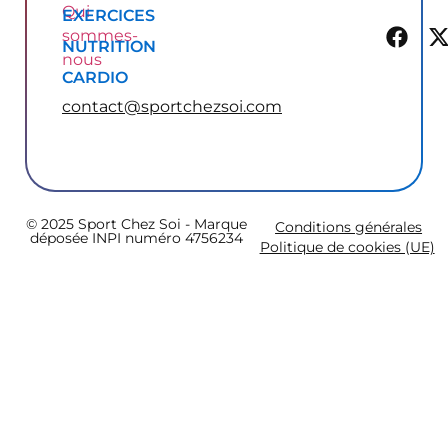
Qui
EXERCICES
sommes-
NUTRITION
nous
CARDIO
contact@sportchezsoi.com
© 2025 Sport Chez Soi - Marque
Conditions générales
déposée INPI numéro 4756234
Politique de cookies (UE)