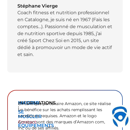
Stéphane Vierge
Coach fitness et nutrition professionnel
en Catalogne, je suis né en 1967 (Fais les
comptes…). Passionné de musculation et
de nutrition sportive depuis 1985, j’ai
créé Sport Chez Soi en 2015, un site
dédié à promouvoir un mode de vie actif
et sain.
INFORMATIONS
MAIGRIR
En tant que partenaire Amazon, ce site réalise
:
un bénéfice sur les achats remplissant les
SE
conditions requises. Amazon et le logo
MUSCLER
Contact
Amazon sont des marques d’Amazon com,
ÉQUIPEMENTS
Inc ou de ses affiliés.