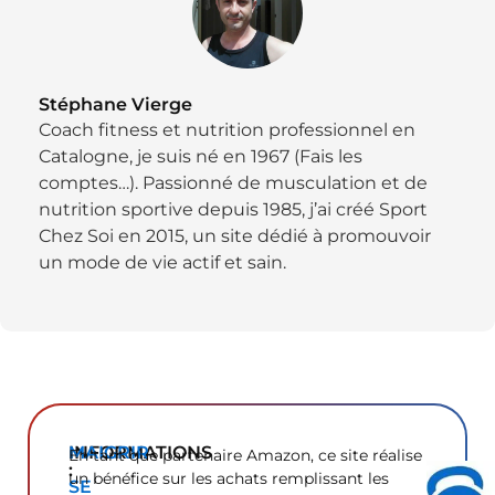
Stéphane Vierge
Coach fitness et nutrition professionnel en
Catalogne, je suis né en 1967 (Fais les
comptes…). Passionné de musculation et de
nutrition sportive depuis 1985, j’ai créé Sport
Chez Soi en 2015, un site dédié à promouvoir
un mode de vie actif et sain.
INFORMATIONS
MAIGRIR
En tant que partenaire Amazon, ce site réalise
:
un bénéfice sur les achats remplissant les
SE