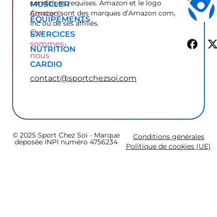
conditions requises. Amazon et le logo
MUSCLER
Contact
Amazon sont des marques d’Amazon com,
ÉQUIPEMENTS
Inc ou de ses affiliés.
Qui
EXERCICES
sommes-
NUTRITION
nous
CARDIO
contact@sportchezsoi.com
© 2025 Sport Chez Soi - Marque
Conditions générales
déposée INPI numéro 4756234
Politique de cookies (UE)